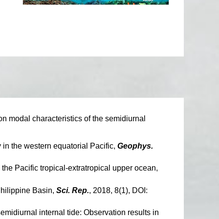
n on modal characteristics of the semidiurnal
in the western equatorial Pacific,
Geophys.
 the Pacific tropical-extratropical upper ocean,
Philippine Basin,
Sci. Rep.
, 2018, 8(1), DOI:
emidiurnal internal tide: Observation results in