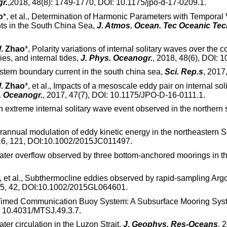
r.
,2018, 48(8): 1749-1770, DOI: 10.1175/jpo-d-17-0209.1.
o
*, et al., Determination of Harmonic Parameters with Tempora
ents in the South China Sea,
J. Atmos. Ocean. Tec Oceanic Tec
. Zhao
*, Polarity variations of internal solitary waves over the
es, and internal tides,
J. Phys. Oceanogr.
, 2018, 48(6), DOI: 
western boundary current in the south china sea,
Sci. Rep.s
, 2017
. Zhao
*, et al., Impacts of a mesoscale eddy pair on internal so
. Oceanogr.
, 2017, 47(7), DOI: 10.1175/JPO-D-16-0111.1.
 An extreme internal solitary wave event observed in the northern
Interannual modulation of eddy kinetic energy in the northeaster
16, 121, DOI:10.1002/2015JC011497.
pwater overflow observed by three bottom-anchored moorings in 
, et al., Subthermocline eddies observed by rapid-sampling Argo 
15, 42, DOI:10.1002/2015GL064601.
 Timed Communication Buoy System: A Subsurface Mooring Syste
I: 10.4031/MTSJ.49.3.7.
ater circulation in the Luzon Strait.
J. Geophys. Res-Oceans
, 