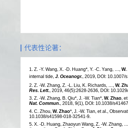
代表性论著：
1.
Z. -Y. Wang, X. -D. Huang*, Y. -C. Yang, …,
W.
internal tide,
J. Oceanogr.
, 2019, DOI: 10.1007/
2.
Z. -W. Zhang, Z. -L. Liu, K. Richards, …,
W. Zh
Res. Lett.
, 2019, 46(5):2628-2636, DOI: 10.10
3.
Z. -W. Zhang, B. Qiu*, J. -W. Tian*,
W. Zhao
, e
Nat. Commun.
, 2018, 9(1), DOI: 10.1038/s4146
4.
C. Zhou,
W. Zhao
*, J. -W. Tian, et al., Obser
10.1038/s41598-018-32541-9.
5.
X. -D. Huang, Zhaoyun Wang, Z. -W. Zhang, 