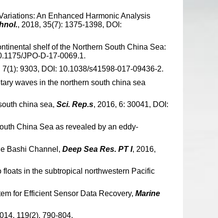
l Variations: An Enhanced Harmonic Analysis
hnol.
, 2018, 35(7): 1375-1398, DOI:
 continental shelf of the Northern South China Sea:
10.1175/JPO-D-17-0069.1.
, 7(1): 9303, DOI: 10.1038/s41598-017-09436-2.
litary waves in the northern south china sea
 south china sea,
Sci. Rep.s
, 2016, 6: 30041, DOI:
n South China Sea as revealed by an eddy-
the Bashi Channel,
Deep Sea Res. PT I
, 2016,
floats in the subtropical northwestern Pacific
m for Efficient Sensor Data Recovery,
Marine
2014, 119(2), 790-804.