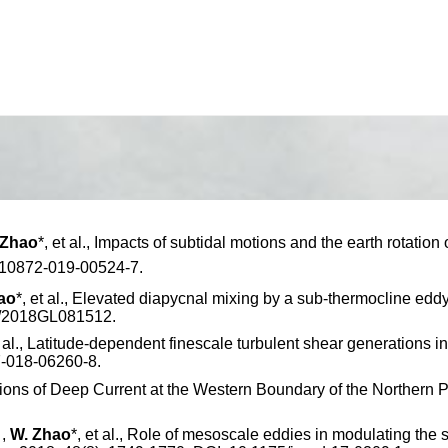
 Zhao
*, et al., Impacts of subtidal motions and the earth rotatio
s10872-019-00524-7.
ao
*, et al., Elevated diapycnal mixing by a sub
‐
thermocline eddy 
29/2018GL081512.
t al., Latitude-dependent finescale turbulent shear generations in
7-018-06260-8.
vations of Deep Current at the Western Boundary of the Northern 
…,
W. Zhao
*, et al., Role of mesoscale eddies in modulating the s