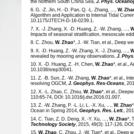
the northern South China Sea,
J. Phys. Oceanog
6.
G. -Z. Jin, H. -D. Pan, Q. -L. Zhang, …,
W. Zha
Algorithm and Application to Internal Tidal Curr
10.1175/JTECH-D-16-0239.1.
7.
X. -J. Zhang, X. -D. Huang, Z. -W. Zhang, …,
W
Impacts of seasonal stratification, mesoscale eddi
8.
C. Zhou,
W. Zhao
*, J. -W. Tian, et al., Deep 
9.
X. -D. Huang, Z. -W. Zhang, X. -J. Zhang, …,
W
revealed by mooring array observations,
J. Phys
10.
X. -D. Huang, Z. -H. Chen,
W. Zhao
*, et al.,
10.1038/srep30041.
11.
Z. -B. Sun, Z. -W. Zhang,
W. Zhao
*, et al., 
resolving OGCM,
J. Geophys. Res-Oceans
, 20
12.
X. -L. Zhao, C. Zhou,
W. Zhao
*, et al., Dee
110:65-74, DOI: 10.1016/j.dsr.2016.01.007.
13.
Z. -W. Zhang, P. -L. Li, L. -X. Xu, …,
W. Zhao
*
Ocean in Spring 2014,
Geophys. Res. Lett.
, 20
14.
C. Tian, Z. D. Deng, X. -Y. Xu, …,
W. Zhao
*,
Technology Society
, 2015, 49(3): 117-126, DO
15.
W. Zhao
, C. Zhou, J. -W. Tian*, et al., Deep w