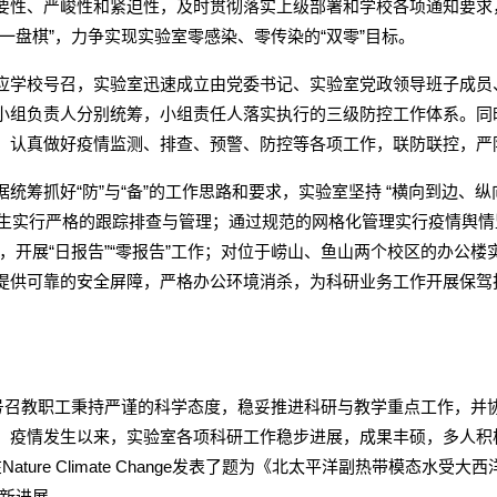
要性、严峻性和紧迫性，及时贯彻落实上级部署和学校各项通知要求
一盘棋”，力争实现实验室零感染、零传染的“双零”目标。
应学校号召，实验室迅速成立由党委书记、实验室党政领导班子成员
小组负责人分别统筹，小组责任人落实执行的三级防控工作体系。同
，认真做好疫情监测、排查、预警、防控等各项工作，联防联控，严
筹抓好“防”与“备”的工作思路和要求，实验室坚持 “横向到边、纵
生实行严格的跟踪排查与管理；通过规范的网格化管理实行疫情舆情
，开展“日报告”“零报告”工作；对位于崂山、鱼山两个校区的办公
提供可靠的安全屏障，严格办公环境消杀，为科研业务工作开展保驾
，号召教职工秉持严谨的科学态度，稳妥推进科研与教学重点工作，并
；疫情发生以来，实验室各项科研工作稳步进展，成果丰硕，多人积
在
Nature Climate Change
发表了题为《北太平洋副热带模态水受大西
新进展。