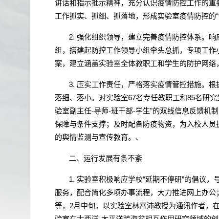
讲话和指示批示精神，充分认识疫情防控工作的重
工作抓实、抓细、抓落地，形成实验室疫情防控的“
2.
强化组织领导，建立完善疫情防控体系。响
组，搭建起防控工作领导小组牵头总抓，专项工作
案，建立涵盖实验室全体教职工和学生的防护网络
3.
压实工作责任，严格落实疫情管控措施。根据统
落细、落小。对实验室
67
名专任教职工和
85
名研究
验室副主任
-
导师
-
班干部
-
学生
”
的双线信息反馈机制
保障与条件支撑；及时配备防疫物资，为入校人员
的舆情监测与宣传教育。、
二、运行发展有条不紊
1.
实验室积极响应学校“延期不停研”的倡议
服务，配合简化多项办事流程，大力推进网上办公
等，
2
月中旬，以实验室林霄沛教授为通讯作者，
验室在大西洋
-
太平洋跨海盆相互作用研究领域的创