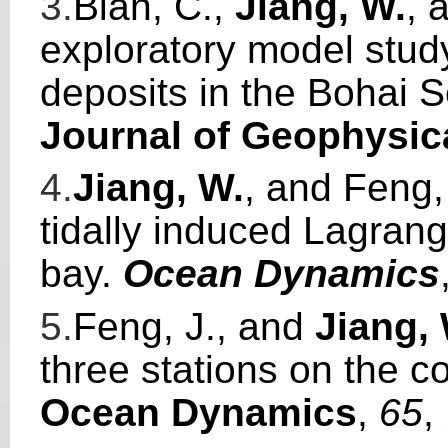
3.
Bian, C.,
Jiang, W.
, 
exploratory model stud
deposits in the Bohai 
Journal of Geophysi
4.
Jiang, W.
, and Feng, 
tidally induced Lagrang
bay.
Ocean Dynamics
5.
Feng, J., and
Jiang, 
three stations on the c
Ocean Dynamics
,
65
,