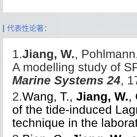
代表性论著：
1.
Jiang, W.
, Pohlmann,
A modelling study of S
Marine Systems 24
, 1
2.
Wang, T.,
Jiang, W.
,
of the tide-induced Lag
technique in the labora