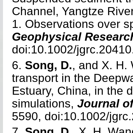
Channel, Yangtze River
1. Observations over s
Geophysical Researc
doi:10.1002/jgrc.20410
6.
Song, D.
, and X. H
transport in the Deepw
Estuary, China, in the 
simulations,
Journal o
5590, doi:10.1002/jgrc
7.
Song, D.
, X. H. Wan