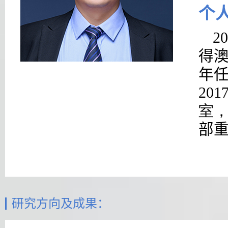
个
20
得
年
20
室
部
研究方向及成果：