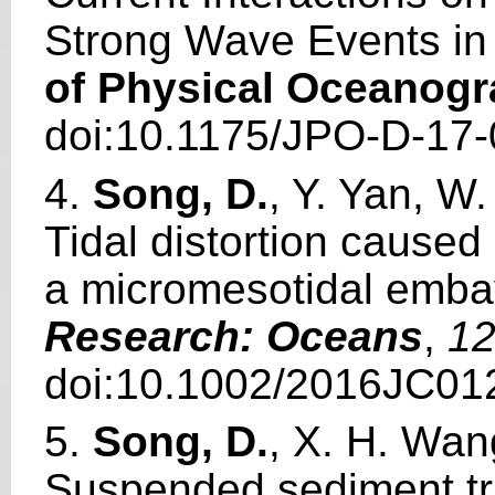
Strong Wave Events in
of Physical Oceanog
doi:10.1175/JPO-D-17-
4.
Song, D.
, Y. Yan, W
Tidal distortion caused
a micromesotidal emb
Research: Oceans
,
1
doi:10.1002/2016JC01
5.
Song, D.
, X. H. Wan
Suspended sediment tr