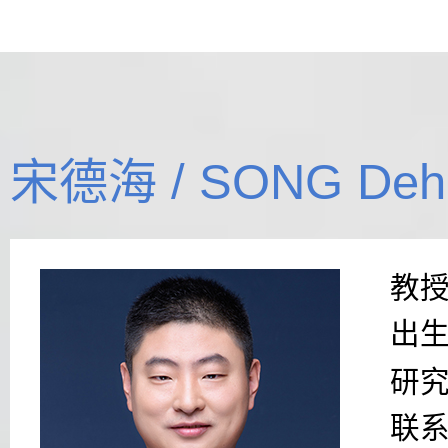
宋德海 / SONG Deh
教
出
研
联