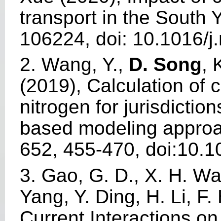
transport in the South 
106224, doi: 10.1016/
2. Wang, Y.,
D. Song
, 
(2019), Calculation of c
nitrogen for jurisdictio
based modeling appro
652, 455-470, doi:10.10
3. Gao, G. D., X. H. W
Yang, Y. Ding, H. Li, F
Current Interactions 