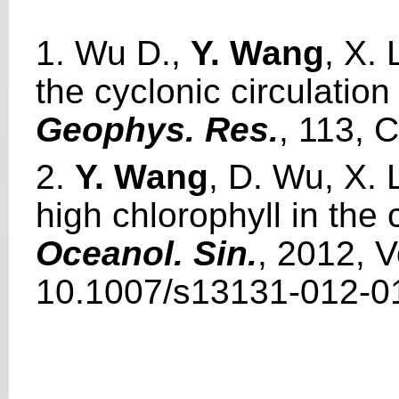
1. Wu D.,
Y. Wang
, X.
the cyclonic circulatio
Geophys. Res.
, 113,
2.
Y. Wang
, D. Wu, X. 
high chlorophyll in the
Oceanol. Sin.
, 2012, V
10.1007/s13131-012-0