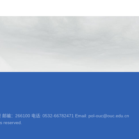
 电话: 0532-66782471 Email: pol-ouc@ouc.edu.cn
ts reserved.