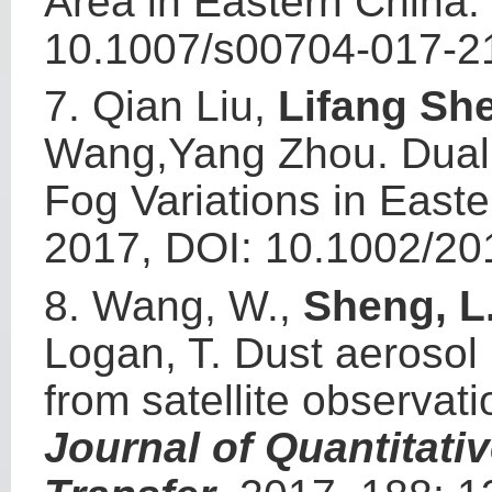
Area in Eastern China.
10.1007/s00704-017-2
7.
Qian Liu,
Lifang Sh
Wang,Yang Zhou. Dual 
Fog Variations in East
2017, DOI: 10.1002/2
8.
Wang, W.,
Sheng, L
Logan, T. Dust aerosol 
from satellite observa
Journal of Quantitati