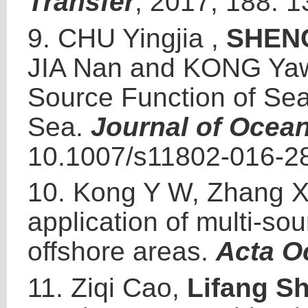
Transfer
, 2017, 188: 1
9.
CHU Yingjia ,
SHENG
JIA Nan and KONG Ya
Source Function of Sea
Sea.
Journal of Ocean
10.1007/s11802-016-28
10.
Kong Y W, Zhang X
application of multi-so
offshore areas.
Acta O
11.
Ziqi Cao,
Lifang S