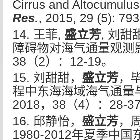
Cirrus and Altocumulus
Res.
, 2015, 29 (5): 79
14.
王菲
,
盛立芳
,
刘甜
障碍物对海气通量观测
38
（
2
）：
12-19
。
15.
刘甜甜，
盛立芳
，
程中东海海域海气通量
2018
，
38
（
4
）：
28-3
16.
邱静怡，
盛立芳
，
1980-2012
年夏季中国