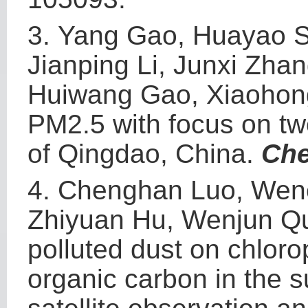
3.
Yang Gao, Huayao 
Jianping Li, Junxi Zh
Huiwang Gao, Xiaohong
PM2.5 with focus on two
of Qingdao, China.
Ch
4.
Chenghan Luo, Wen
Zhiyuan Hu, Wenjun Qu,
polluted dust on chloro
organic carbon in the 