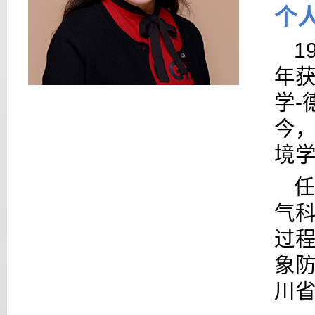
个
1
年
学
-
今
境
任
气
过
象
川