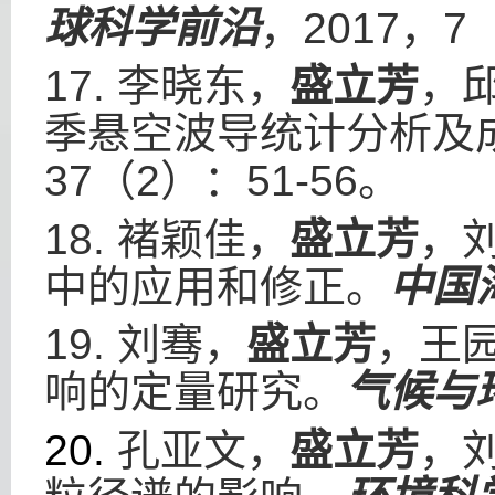
球科学前沿
，
2017
，
7
17.
李晓东，
盛立芳
，
季悬空波导统计分析及
37
（
2
）：
51-56
。
18.
褚颖佳，
盛立芳
，
中的应用和修正。
中国
19.
刘骞，
盛立芳
，王
响的定量研究。
气候与
20.
孔亚文，
盛立芳
，