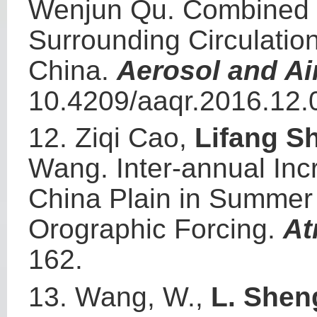
Wenjun Qu. Combined I
Surrounding Circulatio
China.
Aerosol and Ai
10.4209/aaqr.2016.12.
12.
Ziqi Cao,
Lifang S
Wang. Inter-annual Inc
China Plain in Summer 
Orographic Forcing.
At
162.
13.
Wang, W.,
L. Shen