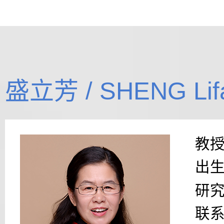
盛立芳 / SHENG Lif
教
出
研
联