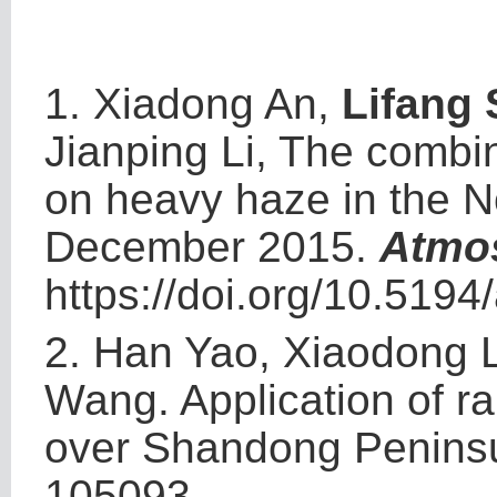
1.
Xiadong An,
Lifang
Jianping Li, The combin
on heavy haze in the N
December 2015.
Atmos
https://doi.org/10.519
2.
Han Yao, Xiaodong L
Wang. Application of ra
over Shandong Penins
105093.