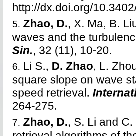
http://dx.doi.org/10.340
Zhao, D.
, X. Ma, B. Li
5.
waves and the turbulenc
Sin.
, 32 (11), 10-20.
Li S.,
D. Zhao
, L. Zho
6.
square slope on wave stat
speed retrieval.
Interna
264-275.
Zhao, D.
, S. Li and C
7.
retrieval algorithms of 