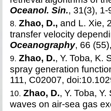
Oceanol. Sin.
, 31(3), 1-
Zhao, D.,
and L. Xie, 2
8.
transfer velocity depend
Oceanography
, 66 (55)
Zhao, D.
, Y. Toba, K.
9.
spray generation functio
111, C02007, doi:10.10
Zhao, D.
, Y. Toba, Y
10.
waves on air-sea gas ex