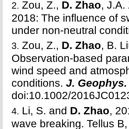
Zou, Z.,
D. Zhao
, J.A
2.
2018: The influence of s
under non-neutral condi
Zou, Z.,
D. Zhao
, B. 
3.
Observation-based parame
wind speed and atmosphe
conditions.
J. Geophys.
doi:10.1002/2016JC012
Li, S. and
D. Zhao
, 20
4.
wave breaking. Tellus B,