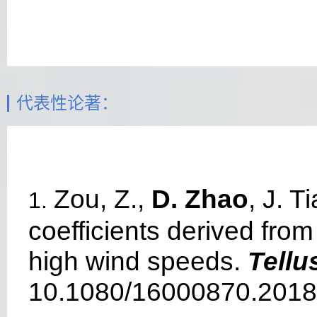
代表性论著：
Zou, Z.,
D. Zhao
, J. 
1.
coefficients derived fro
high wind speeds.
Tellu
10.1080/16000870.2018