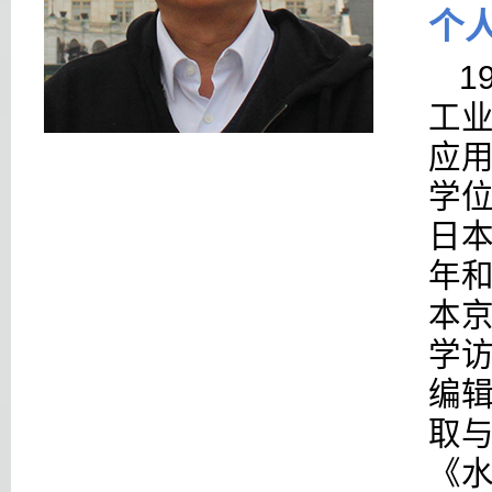
个
1
工
应
学
日
年
本
学
编
取
《