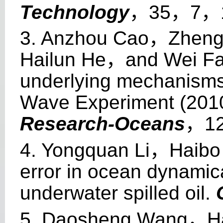
Technology
，
35
，
7
，
3. Anzhou Cao
，
Zheng
Hailun He
，
and Wei F
underlying mechanisms
Wave Experiment (201
Research-Oceans
，
12
4. Yongquan Li
，
Haibo
error in ocean dynamic
underwater spilled oil.
5. Daosheng Wang
，
H