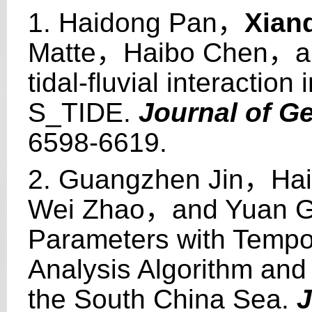
1. Haidong Pan
，
Xian
Matte
，
Haibo Chen
，
a
tidal-fluvial interactio
S_TIDE.
Journal of G
6598-6619.
2. Guangzhen Jin
，
Ha
Wei Zhao
，
and Yuan 
Parameters with Tempo
Analysis Algorithm and 
the South China Sea.
J