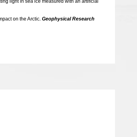
ting light in sea ice measured with an artificial
mpact on the Arctic.
Geophysical Research