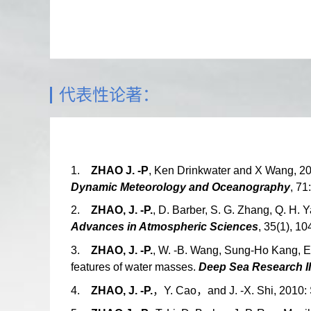
代表性论著：
1.
ZHAO J. -P
, Ken Drinkwater and X Wang, 2019
Dynamic Meteorology and Oceanography
, 7
2.
ZHAO, J. -P.
, D. Barber, S. G. Zhang, Q. H. 
Advances in Atmospheric Sciences
, 35(1), 1
3.
ZHAO, J. -P.
, W. -B. Wang, Sung-Ho Kang, E
features of water masses.
Deep Sea Research II
4.
ZHAO, J. -P.
，
Y. Cao
，
and J. -X. Shi, 2010: 