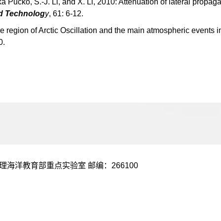
ika Pucko, S.-J. Li, and X. Li, 2010: Attenuation of lateral propaga
d Technolog
y
, 61: 6-12.
re region of Arctic Oscillation and the main atmospheric events i
0.
海洋教育部重点实验室 邮编：266100