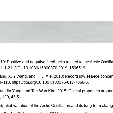
: Positive and negative feedbacks related to the Arctic Oscilla
1:1, 1-21, DOI: 10.1080/16000870.2019. 1596519
Yang, X. Y.Wang, and H. J. Xie, 2018: Record low sea-ice concent
04–113, https://doi.org/10.1007/s00376-017-7066-6.
un-Jin Yang, and Tae-Wan Kim, 2015: Optical properties around
, 120, 43-51.
Spatial variation of the Arctic Oscillation and its long-term chang