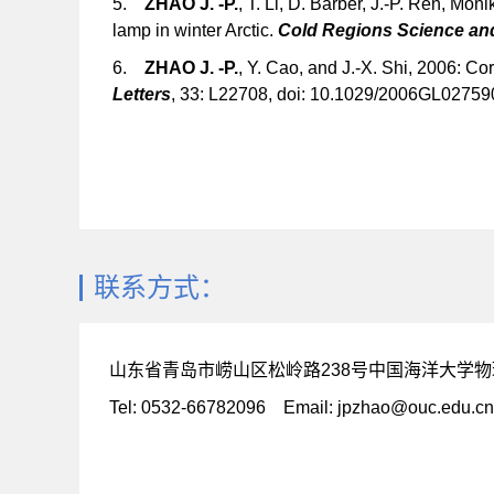
5.
ZHAO J. -P.
, T. Li, D. Barber, J.-P. Ren, Mon
lamp in winter Arctic.
Cold Regions Science an
6.
ZHAO J. -P.
, Y. Cao, and J.-X. Shi, 2006: Co
Letters
, 33: L22708, doi: 10.1029/2006GL02759
联系方式：
山东省青岛市崂山区松岭路238号中国海洋大学物理
Tel: 0532-66782096 Email: jpzhao@ouc.edu.cn