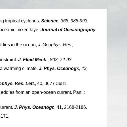
ng tropical cyclones.
Science
, 368, 988-993.
 oceanic mixed laye.
Journal of Oceanography
ddies in the ocean,
J. Geophys. Res.,
onstraint.
J. Fluid Mech.,
803, 72-93.
 a warming climate.
J. Phys. Oceanogr.
, 43,
phys. Res. Lett.
, 40, 3677-3681.
by eddies from an open-ocean current. Part I:
current.
J. Phys. Oceanogr.
,
41, 2168-2186.
2171.