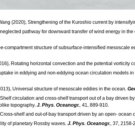
Wang (2020), Strengthening of the Kuroshio current by intensifyi
neglected pathway for downward transfer of wind energy in the
e-compartment structure of subsurface-intensified mesoscale e
16), Rotating horizontal convection and the potential vorticity c
 uptake in eddying and non-eddying ocean circulation models in
013), Universal structure of mesoscale eddies in the ocean.
Geo
, Shelf circulation and cross-shelf transport out of a bay driven 
eplike topography.
J. Phys. Oceanogr.
,
41, 889-910.
), Cross-shelf and out-of-bay transport driven by an open- ocean 
ility of planetary Rossby waves.
J. Phys. Oceanogr.
,
37, 2158-