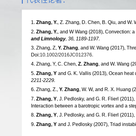
1.
Zhang, Y.
, Z. Zhang, D. Chen, B. Qiu, and W. 
2.
Zhang, Y.
, and W Wang (2018), Convection: a 
and Limnology
, 36, 1189-1197.
3.
Zhang, Z,
Y. Zhang
, and W. Wang (2017), Thre
Doi:
10.1002/2016JC012376.
4.
Zhang, Y, C. Chen,
Z. Zhang
, and W. Wang (20
5.
Zhang, Y
and G. K. Vallis (2013), Ocean heat
2211-2229.
6.
Zhang, Z.,
Y. Zhang
, W. W, and R. X. Huang (2
7.
Zhang, Y
, J. Pedlosky, and G. R. Flierl (2011)
Interaction between a barotropic vortex and a st
8.
Zhang, Y
, J. Pedlosky, and G. R. Flierl (2011
9.
Zhang, Y
and J. Pedlosky (2007), Triad instab