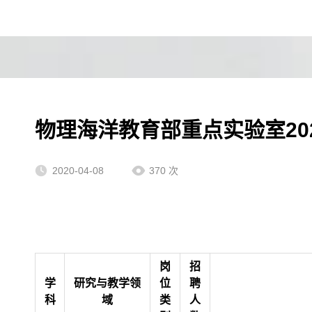
物理海洋教育部重点实验室20
2020-04-08
370
次
岗
招
学
研究与教学领
位
聘
科
域
类
人