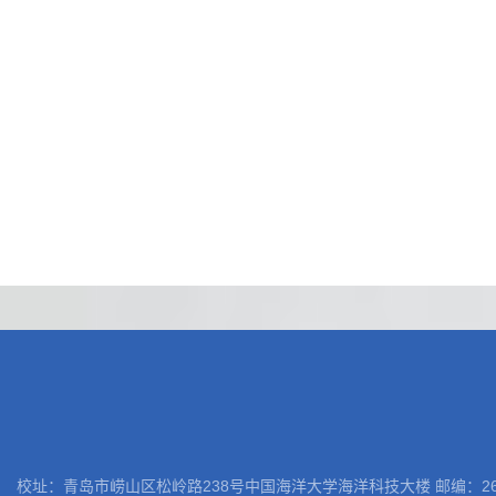
校址：青岛市崂山区松岭路238号中国海洋大学海洋科技大楼 邮编：266100 电话: 05