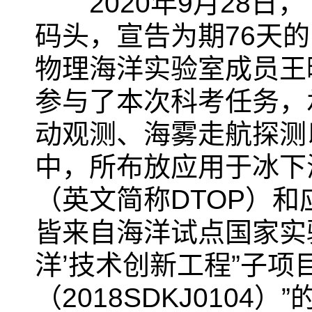
2020
年
9
月
28
日，
码头，宣告为期
76
天的
物理海洋实验室成员王
参与了本次科考任务，
动观测、海雾走航探测
中，所布放应用于冰下
（英文简称
DTOP
）和
皆来自海洋试点国家实
洋
’
技术创新工程
”
子项
（
2018SDKJ0104
）
”