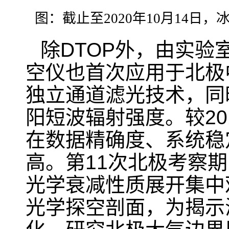
图：截止至
2020
年
10
月
14
日，
除
DTOP
外，由实验
空仪也首次应用于北极
独立通道滤光技术，同
阳短波辐射强度。较
20
在数据精确度、系统稳
高。第
11
次北极考察期
光学衰减性质展开集中
光学探空剖面，为揭示