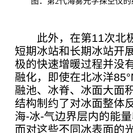
图：第
2
代海雾光学探空仪的
此外，在第
11
次北
短期冰站和长期冰站开
极的快速增暖过程并没
融化，即使在北冰洋
85°
融池、冰脊、冰面大面
结构制约了对冰面整体
海
-
冰
-
气边界层内的能量
而对这些不同冰表面的