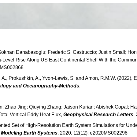
Gokhan Danabasoglu; Frederic S. Castruccio; Justin Small; Ho
ea-Level Rise Along US East Continental Shelf With the Commu
21MS002868
v, A., Prokushkin, A., Yvon-Lewis, S. and Amon, R.M.W. (2022), E
ology and Oceanography-Methods
.
; Zhao Jing; Qiuying Zhang; Jaison Kurian; Abishek Gopal; Hai
tal Vertical Eddy Heat Flux,
Geophysical Research Letters
,
ented Set of High‐Resolution Earth System Simulations for Under
n Modeling Earth Systems
, 2020, 12(12): e2020MS002298