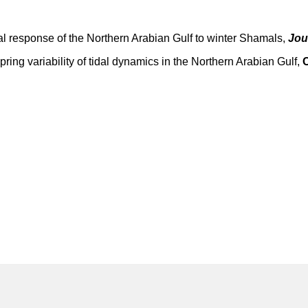
cal response of the Northern Arabian Gulf to winter Shamals,
Jou
ring variability of tidal dynamics in the Northern Arabian Gulf,
C