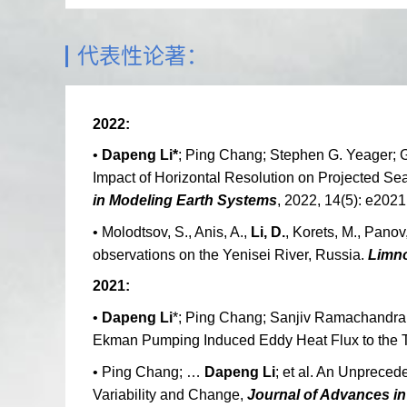
代表性论著：
2022:
•
Dapeng Li*
; Ping Chang; Stephen G. Yeager; 
Impact of Horizontal Resolution on Projected S
in Modeling Earth Systems
, 2022, 14(5): e20
• Molodtsov, S., Anis, A.,
Li, D.
, Korets, M., Pano
observations on the Yenisei River, Russia.
Limn
2021:
•
Dapeng Li
*; Ping Chang; Sanjiv Ramachandran
Ekman Pumping Induced Eddy Heat Flux to the To
• Ping Chang; …
Dapeng Li
; et al. An Unpreced
Variability and Change,
Journal of Advances i