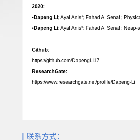
2020:
•
Dapeng Li
; Ayal Anis*; Fahad Al Senaf ; Physi
•
Dapeng Li
; Ayal Anis*; Fahad Al Senaf ; Neap-sp
Github:
https://github.com/DapengLi17
ResearchGate:
https://www.researchgate.net/profile/Dapeng-Li
联系方式：