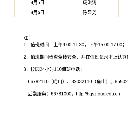
4月5日
庞洪涛
4月6日
陈显尧
注：
1
．值班时间：上午9
:00-11:30
，下午
15:00-17:00
；
2
．
值班期间检查全楼安全，并在值班记录本上认真
3
．校园
24
小时
110
值班电话：
66782110
（崂山）、
82032110
（鱼山）、
85902
后勤服务：
66781000
，
http://hqsz.ouc.edu.cn