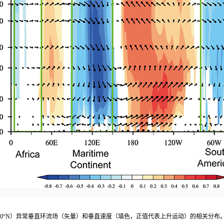
（20°S–20°N）异常垂直环流场（矢量）和垂直速度（填色，正值代表上升运动）的相关