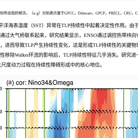
出现的频次。（a–g）分别表示基于GPCC，Delaware，GPCP，PRECL，CR
洋海表温度（SST）异常在TLP持续性中起着决定性作用。由于
碍通过大气桥联系起来，研究结果显示，ENSO通过调控热带纬向W
进而导致TLP产生持续性变化，这是形成TLP持续性的关键物理路
除Walker环流的影响后，TLP持续性特征几乎消失。研究进一步
了大尺度动力过程在持续性障碍形成中的核心地位。