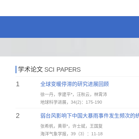
学术论文
SCI PAPERS
1
全球变暖停滞的研究进展回顾
徐一丹，李建平*，汪秋云，林霄沛
地球科学进展，34(2)：175-190
2
弱台风影响下中国大暴雨事件发生频次的
张希帆，黄菲*，许士斌，王国复
海洋气象学报，39（3）：11-18