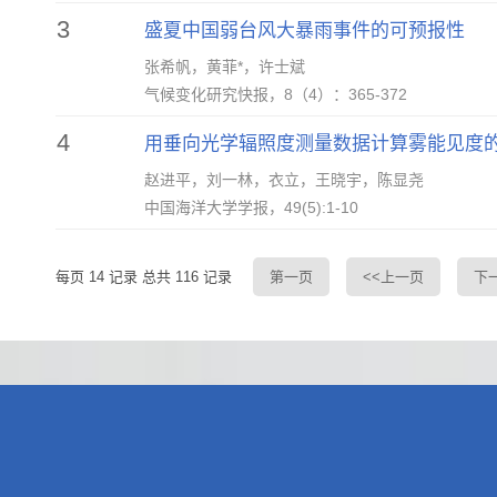
3
盛夏中国弱台风大暴雨事件的可预报性
张希帆，黄菲*，许士斌
气候变化研究快报，8（4）：365-372
4
用垂向光学辐照度测量数据计算雾能见度
赵进平，刘一林，衣立，王晓宇，陈显尧
中国海洋大学学报，49(5):1-10
每页
14
记录
总共
116
记录
第一页
<<上一页
下