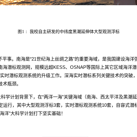
图1：
我校自主研发的中纬度黑潮延伸体大型观测浮标
不平事。南海是“
21
世纪海上丝绸之路”的重要海域，是我国建设海洋
南海潜标观测网，规模远超
KESS
、
OSNAP
等国际上其它区域海洋潜
实时潜标观测系统的升级工作。深海实时潜标系列关键技术的突破
技术瓶颈。
大科学计划背景下，在“两洋一海”关键海域（南海、西太平洋及黑潮
定运行，其中大型观测浮标
3
套，实时潜标观测系统
10
套，自容式潜
海洋”大科学计划打下坚实基础！