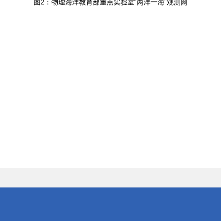
图
2：
物理海洋教育部重点实验室
“
两洋一海”观测网