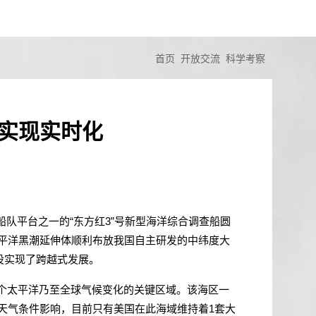
首页
开放交流
科学考察
网实现实时化
船队平台之一的“东方红
3
”号新型海洋综合调查船圆
平洋黑潮延伸体顺利布放我国自主研发的中纬度大
设实现了跨越式发展。
个太平洋乃至全球气候变化的关键区域。该海区一
天气条件影响，目前只有美国在此海域维持着
1
套大