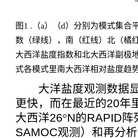
图
1 .
（
a
）（
d
）分别为模式集合
数（绿线），南（红线）北（橘
大西洋盐度指数和北大西洋副极
式各模式里南大西洋相对盐度趋
大洋盐度观测数据显
更快，而在最近的
20
年
大西洋
26
°
N
的
RAPID
阵
SAMOC
观测）和再分析