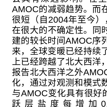
AMOC
的减弱趋势。而
很短（自
2004
年至今）
在很大的不确定性。同
建的较长时间
AMOC
序
来，全球变暖已经持续
上已经跨越了北大西洋
报告北大西洋之外
AMO
化，通过对观测和模式
与
AMOC
变化具有很好
跃层盐度每增加
0