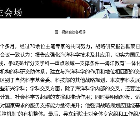
图：视频会议各现场
个多月，经过
70
余位主笔专家的共同努力，战略研究报告框架
会议一致认为：报告应强化海洋科学技术及其应用，切实为国民
线，争取提出
“
分支学科
—
重点领域
—
支撑条件
—
海洋教育
”
一体
机构的科研资助体系，建立与海洋科学的作用和地位相匹配的资
区别于自然科学基金委、科技部的其他战略规划，本次学科发展
些新兴学科；学科交叉方面，除了海洋科学内部的交叉，还要注
计算、社会科学等起到的支撑和推动作用；同时要明确短板，诸
对国家需求的服务支撑能力亟待提升；他强调战略规划应围绕基
保障机制”的有机整体。最后，吴立新院士对全体专家组和工作