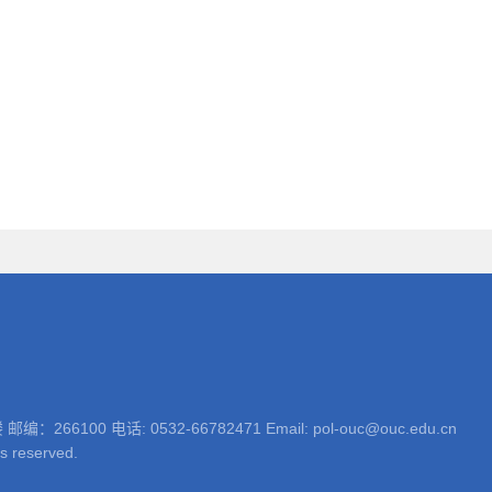
 电话: 0532-66782471 Email: pol-ouc@ouc.edu.cn
ts reserved.