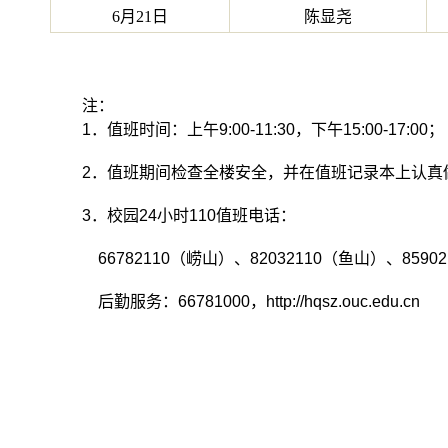
6月21日
陈显尧
注：
1
．值班时间：上午9
:00-11:30
，下午
15:00-17:00
；
2
．
值班期间检查全楼安全，并在值班记录本上认真
3
．校园
24
小时
110
值班电话：
66782110
（崂山）、
82032110
（鱼山）、
85902
后勤服务：
66781000
，
http://hqsz.ouc.edu.cn