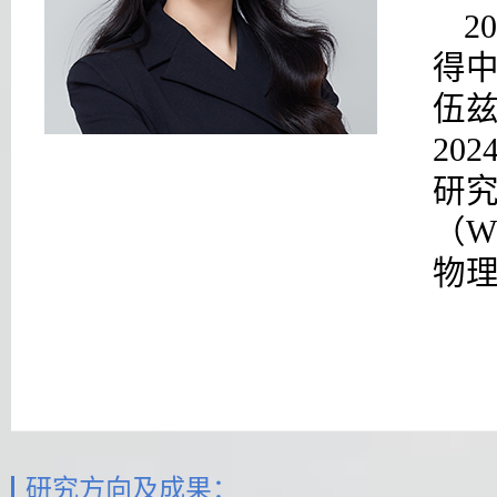
2
得
伍兹
20
研
（W
物
研究方向及成果：