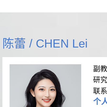
陈蕾 / CHEN Lei
副
研
联
个