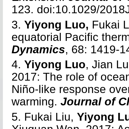
123
.
doi:
10.1029/2018
3.
Yiyong Luo
,
Fukai L
equatorial Pacific ther
Dynamics
, 68: 1419-1
4.
Yiyong Luo
, Jian L
2017: The role of ocean
Niño-like response over
warming.
Journal of C
5.
Fukai Liu,
Yiyong L