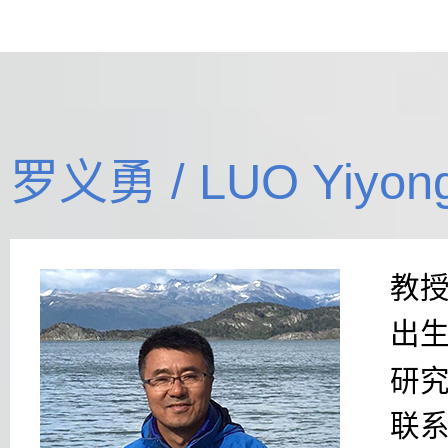
罗义勇 / LUO Yiyon
教
出
研
联