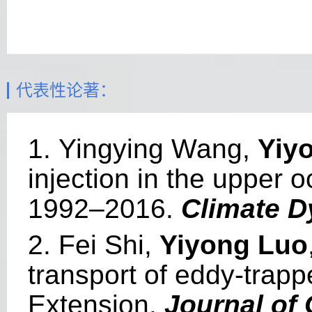
代表性论著：
1.
Yingying Wang,
Yiy
injection in the upper 
1992–2016.
Climate 
2.
Fei Shi,
Yiyong Luo
transport of eddy-trap
Extension.
Journal of