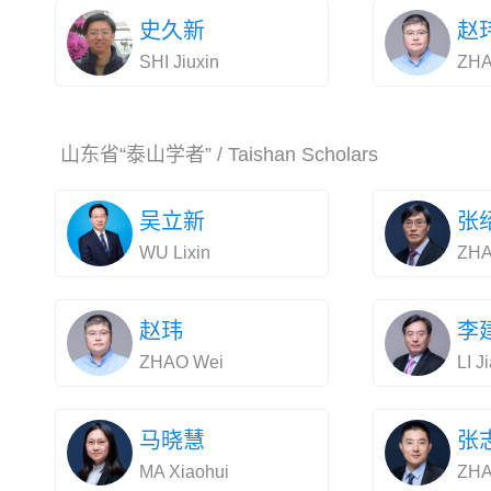
史久新
赵
SHI Jiuxin
ZHA
山东省“泰山学者” / Taishan Scholars
吴立新
张
WU Lixin
ZHA
赵玮
李
ZHAO Wei
LI J
马晓慧
张
MA Xiaohui
ZHA