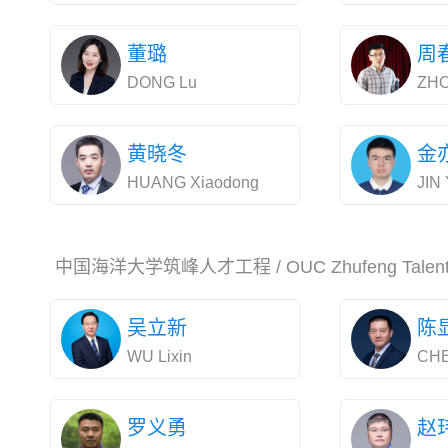
董璐
周
DONG Lu
ZHO
黄晓冬
金
HUANG Xiaodong
JIN 
中国海洋大学筑峰人才工程 / OUC Zhufeng Talents 
吴立新
陈
WU Lixin
CHE
罗义勇
赵