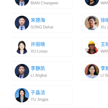
BIAN Changwei
WAN
宋德海
徐
SONG Dehai
XU 
许丽晓
王
XU Lixiao
WAN
李静凯
李
LI Jingkai
LI S
于晶洁
YU Jingjie