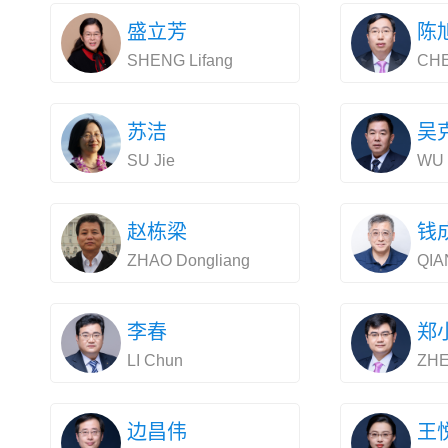
盛立芳
陈
SHENG Lifang
CHE
苏洁
吴
SU Jie
WU 
赵栋梁
钱
ZHAO Dongliang
QIA
李春
郑
LI Chun
ZHE
边昌伟
王