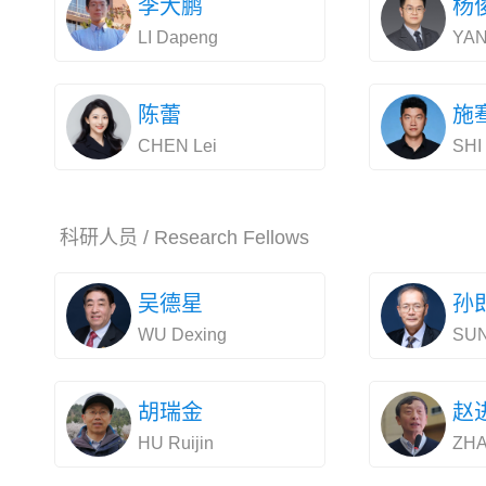
李大鹏
杨
LI Dapeng
YAN
陈蕾
施
CHEN Lei
SHI
科研人员 / Research Fellows
吴德星
孙
WU Dexing
SUN 
胡瑞金
赵
HU Ruijin
ZHA